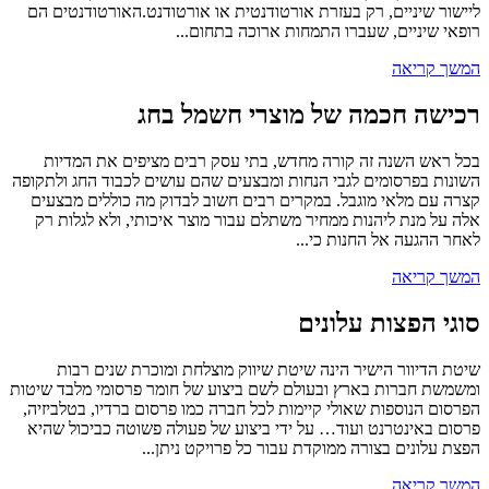
ליישור שיניים, רק בעזרת אורטודנטית או אורטודנט.האורטודנטים הם
רופאי שיניים, שעברו התמחות ארוכה בתחום...
המשך קריאה
רכישה חכמה של מוצרי חשמל בחג
בכל ראש השנה זה קורה מחדש, בתי עסק רבים מציפים את המדיות
השונות בפרסומים לגבי הנחות ומבצעים שהם עושים לכבוד החג ולתקופה
קצרה עם מלאי מוגבל. במקרים רבים חשוב לבדוק מה כוללים מבצעים
אלה על מנת ליהנות ממחיר משתלם עבור מוצר איכותי, ולא לגלות רק
לאחר ההגעה אל החנות כי...
המשך קריאה
סוגי הפצות עלונים
שיטת הדיוור הישיר הינה שיטת שיווק מוצלחת ומוכרת שנים רבות
ומשמשת חברות בארץ ובעולם לשם ביצוע של חומר פרסומי מלבד שיטות
הפרסום הנוספות שאולי קיימות לכל חברה כמו פרסום ברדיו, בטלביזיה,
פרסום באינטרנט ועוד… על ידי ביצוע של פעולה פשוטה כביכול שהיא
הפצת עלונים בצורה ממוקדת עבור כל פרויקט ניתן...
המשך קריאה