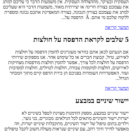
העסקית ובעיקר, מההצלחה העסקית. אין משמעות הדבר כי עליכם למתג
את עצמכם בצורה חריגה או יצירתית מאוד, משמעות הדבר היא שעליכם
למתג את עצמכם בצורה הנכונה, בצורה המאפיינת אתכם נכונה ומספרת
ללקוח שלכם מי אתם. Â הדפסה על...
המשך קריאה
5 שלבים לקראת הדפסה על חולצות
אם הגעתם לכאן אתם בוודאי מעוניינים להזמין הדפסה על חולצות
לאירוע, טיול, קבוצת חברים או כל שימוש אחר. אנו מספקים שירותי
הדפסה על חולצות לכל צורך, אפשר להזמין חולצות מודפסות מצחיקות
לאירועים, חולצות למקומות עבודה, חולצות לטיולים, חולצות למסיבות
ועוד. האפשרויות העומדות בפניכם הן בירת הדפס קיים מתוך המבחר
הגדול...
המשך קריאה
יישור שיניים במבצע
יישור שיניים במבצע, מספק הזדמנות מצוינת לטפל בשיניים לא
ישרות.יישור השיניים מתאים לכל הגילאים: מבוגרים, בני נוער,
וילדים.בתום טיפול של יישור השיניים, מתקבלות שיניים ישרות, וזה
מאפשר לחייך חיוך רחב, עם שיניים שנראות מעולה.חשוב לקבל טיפולים