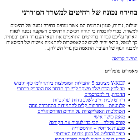
בחירה נכונה של רהיטים למשרד המודרני
יעילות, נוחות, סגנון ותדמית הם אשר מנחים בחירה נכונה של רהיטים
למשרד. בכדי להבטיח כי תהיה רכישת הרהיטים השקעה נבונה לטווח
הארוך עליכם לבחור ברהיטים התואמים את תנאי העבודה היום ובעתיד.
כך למשל, כדאי יהיה לשים לב לאפשרות להתאמה אישית של הכיסאות
למבנה הגוף של העובד, התאמה בין גודל השולחן...
המשך קריאה
מאמרים פופלרים
Y-KEF מציגים: 5 החבילות המומלצות ביותר לימי כיף וגיבוש
מד לחץ הדם שלך משקר לך? כך תבחר את המדויק ביותר!
הדברה, די למכרסמים
ריהוט לבית חייב לשלב נוחות ופרקטיות
קלנועיות – פתרונות קלים להתניידות בתחבורה נוחה
השתלטות האפליקציות על החיים הווירטואליים
מאמן כושר אישי
קורס צלילה – הכי כדי לעבור את הקורס?
טבעות אירוסין – ההיסטוריה
כיצד להחליט על סגנון טבעת האירוסין
מידע בנושא מזרוני לטקס ומזרוני ויסקו