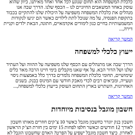
כלכלת המשפחה הוא תחום שנוגע לכל אחד ואחד מאיתנו, כיוון שהוא
עוסק באחד המשאבים החיוניים לנו – הכסף שלנו. הדרך שבה אנו
מנהלים את כלכלת המשפחה משפיעה על היכולת שלנו להתקיים בכבוד
בתקופת הפנסיה, על מה שנוכל לתת לילדים כאשר הם יגיעו לנקודות
המשמעותיות בחיים כגון לימודים אקדמאיים, חתונה, הבאת ילדים וקניית
דירה,...
המשך קריאה
ייעוץ כלכלי למשפחה
הדרך שבה אנו מתנהלים עם הכסף שלנו משפיעה על ההווה ועל העתיד
שלנו ושל הדור הבא. על אף שאנו מקבלים בימי חיינו הרבה מאד כלים
שימושיים, תחומי כלכלת המשפחה נלמדים בדרך כלל באמצעות ניסוי
וטעייה, ומביאים רבים לכדי מאבק חודשי עם המינוס בבנק. בשנים
האחרונות, השתרש בארץ התחום העוסק בייעוץ כלכלי למשפחה,...
המשך קריאה
חשבון מוגבל בנסיבות מיוחדות
חשבון בנק יוגדר כחשבון מוגבל כאשר 10 צ’קים חוזרים מאותו חשבון
לאורך 12 חודשים וכאשר חלפו לפחות 15 ימים בין חזרת הצ’ק הראשון
לאחרון. כיצד חשבון מוגבל ישפיע על הפרט? האדם שחשבונו הוגבל לא