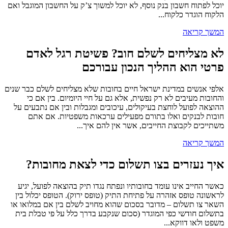
יוכל לפתוח חשבון בנק נוסף, לא יוכל למשוך צ’ק על החשבון המוגבל ואם
הלקוח הוגדר כלקוח...
המשך קריאה
לא מצליחים לשלם חוב? פשיטת רגל לאדם
פרטי הוא ההליך הנכון עבורכם
אלפי אנשים במדינת ישראל חיים בחובות שלא מצליחים לשלם כבר שנים
והחובות מעיבים לא רק נפשית, אלא גם על חיי היומיום. בין אם כי
ההוצאה לפועל לוחצת בעיקולים, עיכובים ומגבלות ובין אם נתבעים על
חובות לבנקים ואלו בתורם מפעילים ערכאות משפטיות. אם אתם
משתייכים לקבוצת החייבים, אשר אין להם איך...
המשך קריאה
איך נעזרים בצו תשלום כדי לצאת מחובות?
כאשר החייב אינו עומד בחובותיו ונפתח נגדו תיק בהוצאה לפועל, יגיע
לראשונה טופס אזהרה על פתיחת התיק (טופס ירוק). הטופס יכלול בין
השאר צו תשלום – מדובר בסכום שהוא מחויב לשלם בין אם במלואו או
בתשלום חודשי כפי המוגדר (סכום שנקבע בדרך כלל על פי טבלת בית
משפט ולאו דווקא...