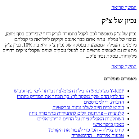
המשך קריאה
נכיון של צ’ק
נכיון של צ’ק מאפשר לכם לקבל בתמורה לצ’ק דחוי שבידיכם כסף מזומן,
בניכוי של עמלה. עתה אתם כבר אינכם זקוקים להלוואה כי קבלתם
מזומנים. העמלה הממוצעת בעסקה של נכיון צ’ק היא בת 10%. נכיון צ’ק
מתאים גם לאנשים פרטיים וגם לבעלי עסקים שונים שקבלו צ’קים דחויים
מלקוחות. עסקת נכיון צ’ק...
המשך קריאה
מאמרים פופלרים
Y-KEF מציגים: 5 החבילות המומלצות ביותר לימי כיף וגיבוש
מד לחץ הדם שלך משקר לך? כך תבחר את המדויק ביותר!
הדברה, די למכרסמים
ריהוט לבית חייב לשלב נוחות ופרקטיות
קלנועיות – פתרונות קלים להתניידות בתחבורה נוחה
השתלטות האפליקציות על החיים הווירטואליים
מאמן כושר אישי
קורס צלילה – הכי כדי לעבור את הקורס?
טבעות אירוסין – ההיסטוריה