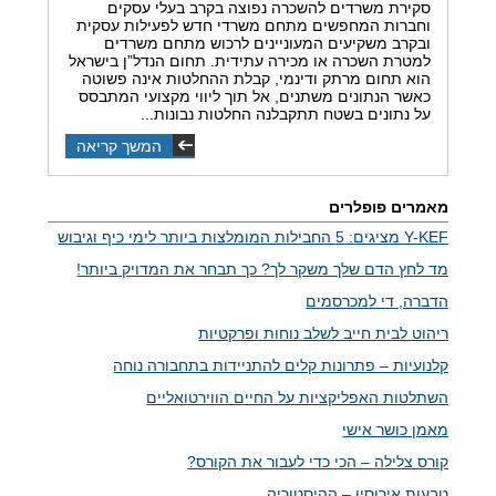
סקירת משרדים להשכרה נפוצה בקרב בעלי עסקים
וחברות המחפשים מתחם משרדי חדש לפעילות עסקית
ובקרב משקיעים המעוניינים לרכוש מתחם משרדים
למטרת השכרה או מכירה עתידית. תחום הנדל”ן בישראל
הוא תחום מרתק ודינמי, קבלת ההחלטות אינה פשוטה
כאשר הנתונים משתנים, אל תוך ליווי מקצועי המתבסס
על נתונים בשטח תתקבלנה החלטות נבונות...
המשך קריאה
מאמרים פופלרים
Y-KEF מציגים: 5 החבילות המומלצות ביותר לימי כיף וגיבוש
מד לחץ הדם שלך משקר לך? כך תבחר את המדויק ביותר!
הדברה, די למכרסמים
ריהוט לבית חייב לשלב נוחות ופרקטיות
קלנועיות – פתרונות קלים להתניידות בתחבורה נוחה
השתלטות האפליקציות על החיים הווירטואליים
מאמן כושר אישי
קורס צלילה – הכי כדי לעבור את הקורס?
טבעות אירוסין – ההיסטוריה