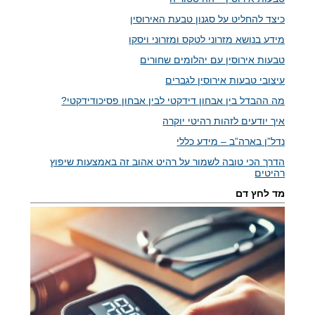
כיצד להחליט על סגנון טבעת האירוסין
מידע בנושא מזרוני לטקס ומזרוני ויסקו
טבעות אירוסין עם יהלומים שחורים
עיצובי טבעות אירוסין לגברים
מה ההבדל בין אבחון דידקטי לבין אבחון פסיכודידקטי?
איך יודעים לזהות רהיטי יוקרה
נדל”ן בארה”ב – מידע כללי
הדרך הכי טובה לשמור על רהיט אהוב זה באמצעות שיפוץ
רהיטים
מד לחץ דם