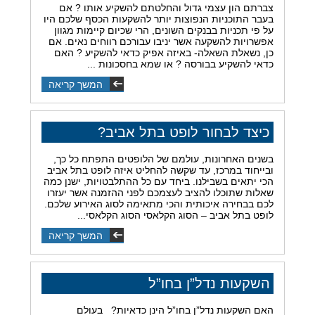
צברתם הון עצמי גדול והחלטתם להשקיע אותו ? אם
בעבר התוכניות הנפוצות יותר להשקעות הכסף שלכם היו
על פי תכניות בבנקים השונים, הרי שכיום קיימות מגוון
אפשרויות להשקעה אשר יניבו עבורכם רווחים נאים. אם
כן, נשאלת השאלה- באיזה אפיק כדאי להשקיע ? האם
כדאי להשקיע בבורסה ? או שמא בחסכונות ...
המשך קריאה
כיצד לבחור לופט בתל אביב?
בשנים האחרונות, עולמם של הלופטים התפתח כל כך,
ובייחוד במרכז, עד שקשה להחליט איזה לופט בתל אביב
הכי יתאים בשבילנו. ביחד עם כל ההתלבטויות, ישנן כמה
שאלות שתוכלו להציב לעצמכם לפני ההזמנה אשר יעזרו
לכם בבחירה איכותית והכי מתאימה לסוג האירוע שלכם.
לופט בתל אביב – הסוג הקלאסי הסוג הקלאסי...
המשך קריאה
השקעות נדל”ן בחו”ל
האם השקעות נדל”ן בחו”ל הינן כדאיות? בעולם