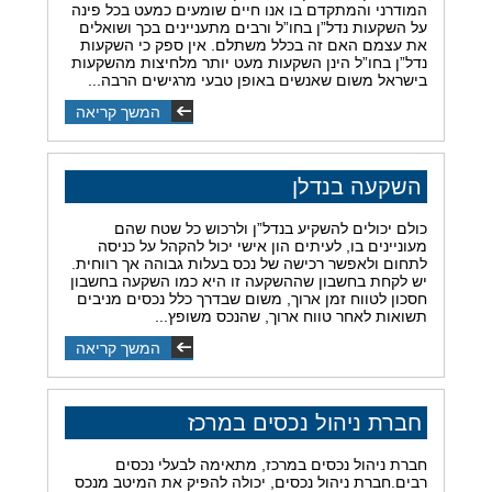
המודרני והמתקדם בו אנו חיים שומעים כמעט בכל פינה
על השקעות נדל”ן בחו”ל ורבים מתעניינים בכך ושואלים
את עצמם האם זה בכלל משתלם. אין ספק כי השקעות
נדל”ן בחו”ל הינן השקעות מעט יותר מלחיצות מהשקעות
בישראל משום שאנשים באופן טבעי מרגישים הרבה...
המשך קריאה
השקעה בנדלן
כולם יכולים להשקיע בנדל”ן ולרכוש כל שטח שהם
מעוניינים בו, לעיתים הון אישי יכול להקהל על כניסה
לתחום ולאפשר רכישה של נכס בעלות גבוהה אך רווחית.
יש לקחת בחשבון שההשקעה זו היא כמו השקעה בחשבון
חסכון לטווח זמן ארוך, משום שבדרך כלל נכסים מניבים
תשואות לאחר טווח ארוך, שהנכס משופץ...
המשך קריאה
חברת ניהול נכסים במרכז
חברת ניהול נכסים במרכז, מתאימה לבעלי נכסים
רבים.חברת ניהול נכסים, יכולה להפיק את המיטב מנכס