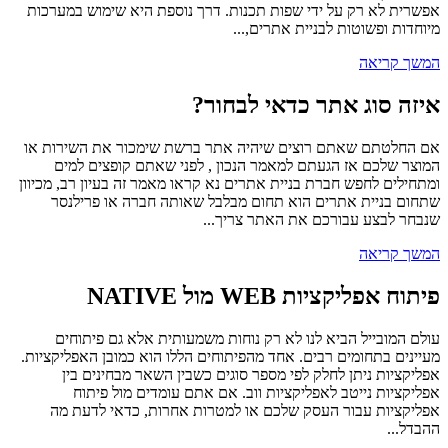
אפשרית לא רק על ידי שפות תכנות. דרך נוספת היא שימוש במערכות
מיוחדות ופשוטות לבניית אתרים,...
המשך קריאה
איזה סוג אתר כדאי לבחור?
אם החלטתם שאתם רוצים שיהיה אתר ברשת שימכור את השירות או
המוצר שלכם אז הגעתם למאמר הנכון , לפני שאתם קופצים למים
ומתחילים לחפש חברת בניית אתרים נא קראו מאמר זה בעיון רב, מכיוון
שתחום בניית אתרים הוא תחום מבלבל שאותה חברה או פרילנסר
שנבחר לבצע עבורכם את האתר צריך...
המשך קריאה
פיתוח אפליקציות WEB מול NATIVE
עולם המובייל הביא לנו לא רק נוחות משמעותית אלא גם פיתוחים
מעיינים בתחומים רבים. אחד מהפיתוחים הללו הוא כמובן האפליקציות.
אפליקציות ניתן לחלק לפי מספר סוגים כשבין השאר מבחינים בין
אפליקציות נייטב לאפליקציות ווב. אם אתם עומדים מול פיתוח
אפליקציות עבור העסק שלכם או למטרות אחרות, כדאי לדעת מה
ההבדל...