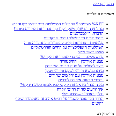
המשך קריאה
מאמרים פופלרים
Y-KEF מציגים: 5 החבילות המומלצות ביותר לימי כיף וגיבוש
מד לחץ הדם שלך משקר לך? כך תבחר את המדויק ביותר!
הדברה, די למכרסמים
ריהוט לבית חייב לשלב נוחות ופרקטיות
קלנועיות – פתרונות קלים להתניידות בתחבורה נוחה
השתלטות האפליקציות על החיים הווירטואליים
מאמן כושר אישי
קורס צלילה – הכי כדי לעבור את הקורס?
טבעות אירוסין – ההיסטוריה
כיצד להחליט על סגנון טבעת האירוסין
מידע בנושא מזרוני לטקס ומזרוני ויסקו
טבעות אירוסין עם יהלומים שחורים
עיצובי טבעות אירוסין לגברים
מה ההבדל בין אבחון דידקטי לבין אבחון פסיכודידקטי?
איך יודעים לזהות רהיטי יוקרה
נדל”ן בארה”ב – מידע כללי
הדרך הכי טובה לשמור על רהיט אהוב זה באמצעות שיפוץ
רהיטים
מד לחץ דם