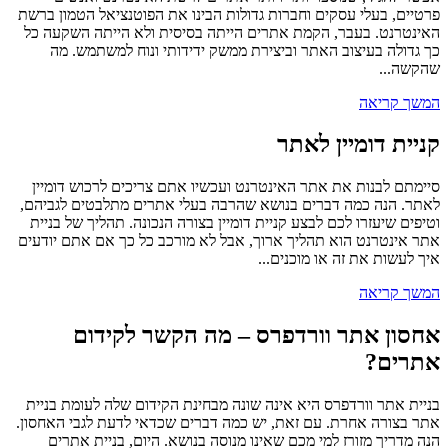
פרטיים, בעלי עסקים וחברות גדולות הבינו את הפוטנציאל הטמון ברשת
האינטרנט. בעבר, הקמת אתרים הייתה בסיסית ולא הייתה השקעה כל
כך גדולה בעיצוב האתר וביצירת ממשק ידידותי ונוח למשתמש. מה
שהקשה...
המשך קריאה
קניית דומיין לאתר
סיימתם לבנות את אתר האינטרנט ועכשיו אתם צריכים לרכוש דומיין
לאתר. הנה כמה דברים בנושא שהרבה בעלי אתרים מתלבטים לגביהם,
וטיפים שיעזרו לכם לבצע קניית דומיין בצורה הנכונה. תהליך של בניית
אתר אינטרנט הוא תהליך ארוך, אבל לא מורכב כל כך אם אתם יודעים
איך לעשות את זה או מוכנים...
המשך קריאה
אחסון אתר וורדפרס – מה הקשר לקידום
אתרים?
בניית אתר וורדפרס היא אינה שונה מבחינת הקידום שלה לעומת בניית
אתר בצורה אחרת. עם זאת, יש כמה דברים שכדאי לדעת לגבי האחסון.
הנה מדריך מזורז למי מכם שאינו מנוסה בנושא. היום, בניית אתרים