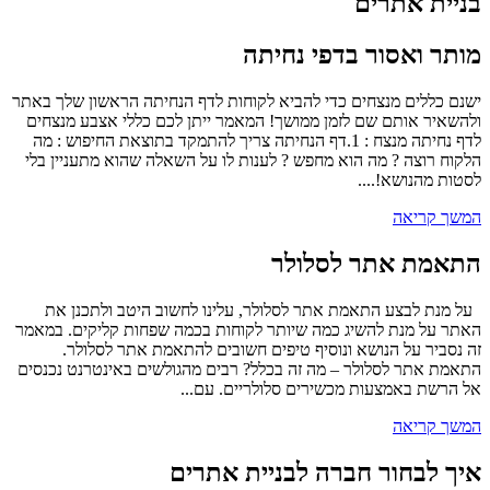
בניית אתרים
מותר ואסור בדפי נחיתה
ישנם כללים מנצחים כדי להביא לקוחות לדף הנחיתה הראשון שלך באתר
ולהשאיר אותם שם לזמן ממושך! המאמר ייתן לכם כללי אצבע מנצחים
לדף נחיתה מנצח : 1.דף הנחיתה צריך להתמקד בתוצאת החיפוש : מה
הלקוח רוצה ? מה הוא מחפש ? לענות לו על השאלה שהוא מתעניין בלי
לסטות מהנושא!....
המשך קריאה
התאמת אתר לסלולר
על מנת לבצע התאמת אתר לסלולר, עלינו לחשוב היטב ולתכנן את
האתר על מנת להשיג כמה שיותר לקוחות בכמה שפחות קליקים. במאמר
זה נסביר על הנושא ונוסיף טיפים חשובים להתאמת אתר לסלולר.
התאמת אתר לסלולר – מה זה בכלל? רבים מהגולשים באינטרנט נכנסים
אל הרשת באמצעות מכשירים סלולריים. עם...
המשך קריאה
איך לבחור חברה לבניית אתרים