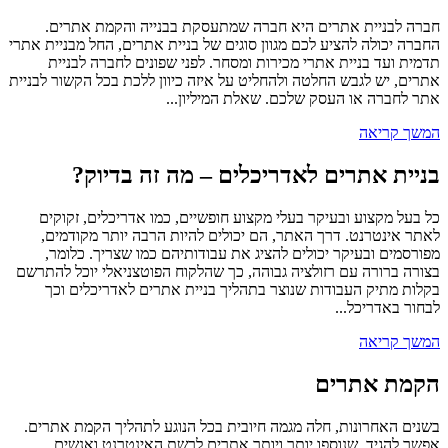
חברה לבניית אתרים היא חברה שמתעסקת בבנייה והקמת אתרים.
החברה יכולה להציע לכם מגוון סוגים של בניית אתרים, החל מבניית אתרי
תדמית ועד בניית אתרי מכירות ומסחר. לפני שפונים לחברה לבניית
אתרים, יש לגבש החלטה ולהחליט על איזה כיוון ללכת בכל הקשור לבניית
אתר לחברה או העסק שלכם. שאלת המיליון...
המשך קריאה
בניית אתרים לאדריכלים – מה זה בדיוק?
כל בעל מקצוע ובעיקר בעלי מקצוע חופשיים, כמו אדריכלים, זקוקים
לאתר אינטרנט. דרך האתר, הם יכולים להיות הרבה יותר מקודמים,
מפורסמים ובעיקר יכולים להציג את עבודותיהם כמו שצריך. כלומר,
בצורה ברורה עם רזולציה גבוהה, כך שהלקוח הפוטצניאלי יוכל להתרשם
בקלות מתיק העבודות שנוצר בתהליך בניית אתרים לאדריכלים וכך
לבחור באדריכל...
המשך קריאה
הקמת אתרים
בשנים האחרונות, חלה מגמה חיובית בכל הנוגע לתהליך הקמת אתרים.
אפשר להגיד, שנוספו יותר ויותר אתרים לרשת האינטרנט ואנשים