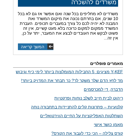
משרדים להשכרה
משרדים לא מחליפים בכל שנה ואם אפשר אז גם לא בכל
10 שנים, אם בחרתם נכונה את מיקום המשרד ואת
המבנה לא יהיה לכם כל צורך במעברים תכופים. העברת
המשרד ממקום למקום כרוכה בלא מעט קשיים, אין זה
פשוט לבקש את העובדים לבצע את המעבר, יתר על כן,
אין זה...
המשך קריאה
מאמרים פופלרים
Y-KEF מציגים: 5 החבילות המומלצות ביותר לימי כיף וגיבוש
מד לחץ הדם שלך משקר לך? כך תבחר את המדויק ביותר!
הדברה, די למכרסמים
ריהוט לבית חייב לשלב נוחות ופרקטיות
קלנועיות – פתרונות קלים להתניידות בתחבורה נוחה
השתלטות האפליקציות על החיים הווירטואליים
מאמן כושר אישי
קורס צלילה – הכי כדי לעבור את הקורס?