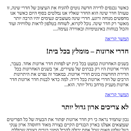
כאשר נכנסים לדירה חדשה נוטים להזניח את העיצוב של חדרי שינה, זו
טעות! חדר שינה הוא החדר שאליו אנו נמלטים בסוף היום כאשר אנו
מחפשים מנוחה ורוגע. חדרי שינה מעוצבים ונעימים יהיו הרבה יותר
מאשר רק חדר שינה. נוכל לקרוא, לשוחח בטלפון לראות טלוויזיה ועוד
והכול בנוחות באינטימיות ובאווירה נעימה....
המשך קריאה
חדרי ארונות – מומלץ בכל בית!
בשנים האחרונות כמעט בכל בית יש לפחות חדר ארונות אחד. בעבר,
חדרי ארונות היו רק בבתים של עשירים, אך בשנים האחרונות בכל
הדירת החדשות בונים חדרי ארונות. במאמר זה נפרט את היתרונות
הרבים של חדרי ארונות בכל דירה. למה כדאי לבנות חדר ארונות חדר
ארונות מעניק מרחב גדול יותר. הוא...
המשך קריאה
לא צריכים ארון גדול יותר
נכון שתמיד נראה כי רק חדר ארונות יפתור את הבעיה של כל הפריטים
שנמצאים אצלנו בארון הבגדים הקיים בצורה מאוד דחוסה? ארון ענקי
בעל שלוש פאות שכל אחת יכולה להכיל המוני בגדים בצורה שכוללת