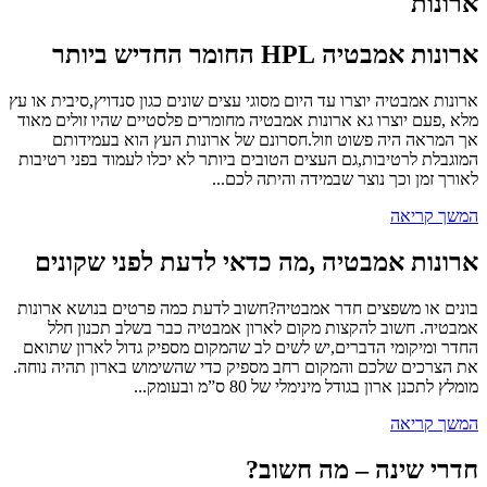
ארונות
ארונות אמבטיה HPL החומר החדיש ביותר
ארונות אמבטיה יוצרו עד היום מסוגי עצים שונים כגון סנדויץ,סיבית או עץ
מלא ,פעם יוצרו גא ארונות אמבטיה מחומרים פלסטיים שהיו זולים מאוד
אך המראה היה פשוט וזול.חסרונם של ארונות העץ הוא בעמידותם
המוגבלת לרטיבות,גם העצים הטובים ביותר לא יכלו לעמוד בפני רטיבות
לאורך זמן וכך נוצר שבמידה והיתה לכם...
המשך קריאה
ארונות אמבטיה ,מה כדאי לדעת לפני שקונים
בונים או משפצים חדר אמבטיה?חשוב לדעת כמה פרטים בנושא ארונות
אמבטיה. חשוב להקצות מקום לארון אמבטיה כבר בשלב תכנון חלל
החדר ומיקומי הדברים,יש לשים לב שהמקום מספיק גדול לארון שתואם
את הצרכים שלכם והמקום רחב מספיק כדי שהשימוש בארון תהיה נוחה.
מומלץ לתכנן ארון בגודל מינימלי של 80 ס”מ ובעומק...
המשך קריאה
חדרי שינה – מה חשוב?