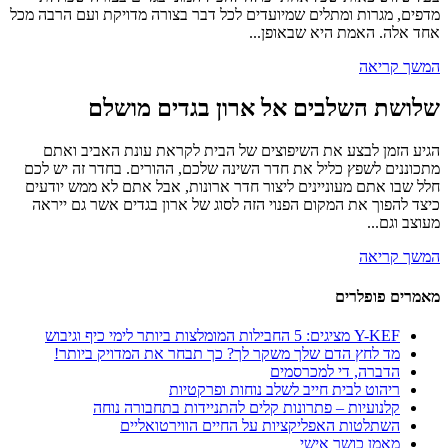
מדפים, מגרות ומתלים שמיועדים לכל דבר בצורה מדויקת ועם הרבה מכל
אחד אלה. האמת היא שבאופן...
המשך קריאה
שלושת השלבים אל ארון בגדים מושלם
הגיע הזמן לבצע את השיפוצים של הבית לקראת עונת האביב ואתם
מתכוננים לשפץ כליל את חדר השינה שלכם, ההורים. בחדר זה יש לכם
חלל שבו אתם מעוניינים ליצור חדר ארונות, אבל אתם לא ממש יודעים
כיצד להפוך את המקום הפנוי הזה לסוג של ארון בגדים אשר גם ייראה
מעוצב וגם...
המשך קריאה
מאמרים פופלרים
Y-KEF מציגים: 5 החבילות המומלצות ביותר לימי כיף וגיבוש
מד לחץ הדם שלך משקר לך? כך תבחר את המדויק ביותר!
הדברה, די למכרסמים
ריהוט לבית חייב לשלב נוחות ופרקטיות
קלנועיות – פתרונות קלים להתניידות בתחבורה נוחה
השתלטות האפליקציות על החיים הווירטואליים
מאמן כושר אישי