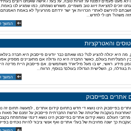
ו לא מעט פעמים לפנטז על זוגיות טובה, על בעל / אישה שאנחנו רוצים בעתיד.
חנו זוכים למציאת זיווג טוב משמיים, משורש נשמתנו, כמו שמגיע לנו באמת.
בתם להירשם לאתרי הכרויות אך ישר ירדתם מהרעיון? לא באמת האמנתם ש
ה משהו? תנו לי לחדש...
המשך ק
וסים והאטרקציות
, מה היא יכולה להציע לנו? כמו שאתם כבר יודעים פייסבוק היא חברה בינלאו
ין המצליחות בעולם, כאשר החברה היא כה גדולה אם מתעניינים מספיק אפש
מון מידע. ראשי, יש בו מעל מיליארד משתמשים. אם פייסבוק היית מדינה היא
 בגודלה, כן, השלישית הגדולה בעולם! בנוסף, הרווח...
המשך ק
ם אתרים בפייסבוק
תרים בפייסבוק הינו נושא די חדש בתחום קידום אתרים , למעשה תחום זה נו
אחרונות בעקבות שליטתה של הרשת החברתית פייסבוק על זמנם של מאות מי
מרחבי העולם. נושא קידום אתרים בפייסבוק הינו נושא דינמי שמתפתח בקצב
עקבות כך ישנה מחויבות של בעלי אתרים ואף אנשי ציבור להיות נוכחים בפייסב
המשך ק