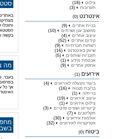
צילום
(18)
סטטו
תערוכות
(3)
באתרינו
אינטרנט
(0)
מצחיקות
ותוכלו 
בניית אתרים
(9)
הסטטוסי
מחשוב ענן ושרתים
(10)
בקשה ומ
עיצוב אתרים
(4)
קידום אתרים
(52)
רשתות חברתיות
(9)
שיווק באינטרנט
(16)
תוכניות שותפים
(5)
אבטחת מידע
(1)
מה צ
אחסון אתרים
(9)
אירועים
(1)
בעבר, כ
בפרסומו
ביגוד והנעלה לאירועים
(4)
אך כל ע
בר/בת מצווה
(16)
האינטרנ
ברית/ה
(1)
עיצוב אירועים
(19)
צילום אירועים
(1)
קייטרינג ושפים פרטיים
(3)
תקליטנים
(7)
אולמות אירועים
(30)
מחפשי
אטרקציות לאירועים
(32)
בשבי
ביטוח
(0)