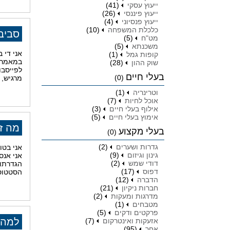
ייעוץ עסקי
(41)
ייעוץ פיננסי
(26)
ייעוץ פנסיוני
(4)
כלכלת המשפחה
(10)
סביב
מט"ח
(5)
משכנתא
(5)
אני די 
קופות גמל
(1)
במאמר ז
שוק ההון
(28)
לפייסבו
בעלי חיים
(0)
מרגיש, 
וטרינריה
(1)
אוכל לחיות
(7)
אילוף בעלי חיים
(3)
אימוץ בעלי חיים
(5)
מה ז
בעלי מקצוע
(0)
גדרות ושערים
(2)
אני בטו
גינון וגיזום
(9)
אני אנס
דודי שמש
(2)
הגדרתו
דפוס
(17)
הסטטוס 
הדברה
(12)
חברות ניקיון
(21)
מדרגות ומעקות
(2)
מטבחים
(1)
פרקטים ודקים
(5)
למה ד
אזעקות ואינטרקום
(7)
אחר
(95)