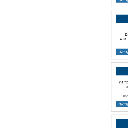
ם
 הוא
ריאה
ר זה
:
חר...
ריאה