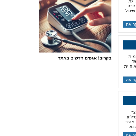
 לא
 קרה
יכול
ריאה
מית
בקרוב! אגפים חדשים באתר
ר
 היית
ריאה
צר
ליוני
 מהיר
וק...
ריאה