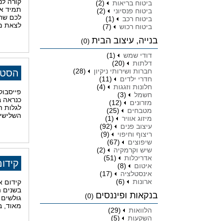
קורה לנ
ביטוח בריאות
(2)
תמיד אנ
ביטוח פנסיוני
(2)
לכם שחש
ביטוח רכב
(1)
לצאת מז
ביטוח רכוש
(7)
בנייה, עיצוב הבית
(0)
דודי שמש
(1)
דלתות
(20)
חברות ושירותי ניקיון
(28)
הסטט
חדרי ילדים
(11)
חלונות וזגגות
(4)
פייסבוק
חשמל
(3)
כנראה ב
מזרונים
(12)
לגלות ה
מטבחים
(25)
השלישית
מיזוג אוויר
(1)
עיצוב פנים
(92)
ריצוף וחיפוי
(9)
שיפוצים
(67)
שיש וקרמקיה
(2)
אדריכלות
(51)
קידו
איטום
(8)
אינסטלציה
(17)
ארונות
(6)
קידום א
בשנים ה
בנקאות ופיננסים
(0)
גולשים 
מאוד, ב
הלוואות
(29)
השקעות
(5)