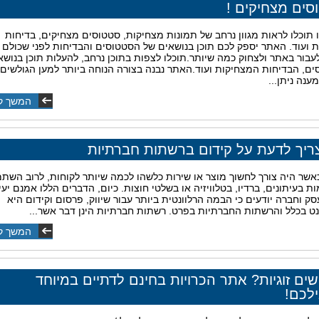
סים מצחיקים !
 תוכלו לראות מגוון נרחב של תמונות מצחיקות, סטטוסים מצחיקים, בדיחות
 ועוד. האתר יספק לכם תוכן בנושאים של הסטטוסים והבדיחות לפני שכולם י
לעבור באתר ולצחוק כמה שיותר.תוכלו לצפות בתוכן נרחב, להעלות תוכן בנושא
ם, הבדיחות המצחיקות ועוד.האתר נבנה בצורה הנוחה ביותר למען הגולשים, 
ענה ניתן...
המשך ק
ריך לדעת על קידום ברשתות חברתיות
אשר היה צורך לחשוך מוצר או שירות כלשהו לכמה שיותר לקוחות, לרוב השת
ת בעיתונים, ברדיו, בטלוויזיה או בשלטי חוצות. כיום, הדברים הללו אמנם יעי
סק וחברה יודעים כי הבמה הרלוונטית ביותר עבור שיווק, פרסום וקידום היא
ט בכלל והרשתות החברתיות בפרט. רשתות חברתיות הינן דבר אשר...
המשך ק
ם זוגיות? אתר הכרויות בחינם לדתיים במיוחד
לכם!