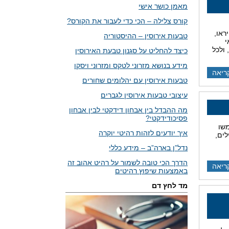
מאמן כושר אישי
קורס צלילה – הכי כדי לעבור את הקורס?
ראו,
טבעות אירוסין – ההיסטוריה
י
ולכל
כיצד להחליט על סגנון טבעת האירוסין
מידע בנושא מזרוני לטקס ומזרוני ויסקו
ריאה
טבעות אירוסין עם יהלומים שחורים
עיצובי טבעות אירוסין לגברים
מה ההבדל בין אבחון דידקטי לבין אבחון
פסיכודידקטי?
משו
איך יודעים לזהות רהיטי יוקרה
לים,
נדל”ן בארה”ב – מידע כללי
הדרך הכי טובה לשמור על רהיט אהוב זה
ריאה
באמצעות שיפוץ רהיטים
מד לחץ דם