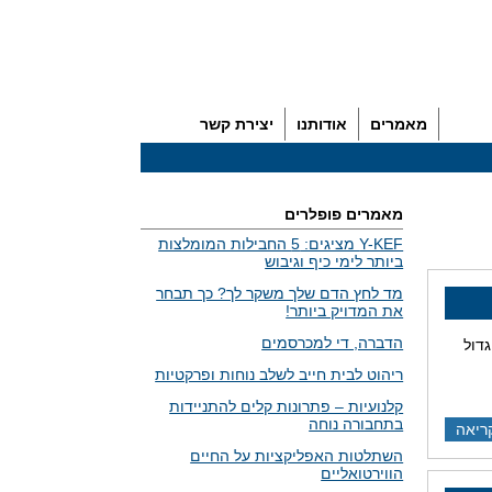
מאמרים
אודותנו
יצירת קשר
מאמרים פופלרים
Y-KEF מציגים: 5 החבילות המומלצות
ביותר לימי כיף וגיבוש
מד לחץ הדם שלך משקר לך? כך תבחר
את המדויק ביותר!
הדברה, די למכרסמים
דול
ריהוט לבית חייב לשלב נוחות ופרקטיות
קלנועיות – פתרונות קלים להתניידות
בתחבורה נוחה
ריאה
השתלטות האפליקציות על החיים
הווירטואליים