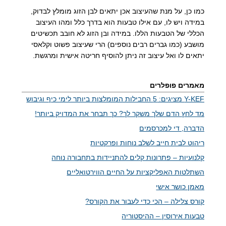
כמו כן, על מנת שהעיצוב אכן יתאים לבן הזוג מומלץ לבדוק,
במידה ויש לו, עם אילו טבעות הוא בדרך כלל ומהו העיצוב
הכללי של הטבעות הללו. במידה ובן הזוג לא חובב תכשיטים
מושבע (כמו גברים רבים נוספים) הרי שעיצוב פשוט וקלאסי
יתאים לו ואל עיצוב זה ניתן להוסיף חריטה אישית ומרגשת.
מאמרים פופלרים
Y-KEF מציגים: 5 החבילות המומלצות ביותר לימי כיף וגיבוש
מד לחץ הדם שלך משקר לך? כך תבחר את המדויק ביותר!
הדברה, די למכרסמים
ריהוט לבית חייב לשלב נוחות ופרקטיות
קלנועיות – פתרונות קלים להתניידות בתחבורה נוחה
השתלטות האפליקציות על החיים הווירטואליים
מאמן כושר אישי
קורס צלילה – הכי כדי לעבור את הקורס?
טבעות אירוסין – ההיסטוריה