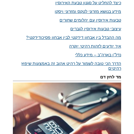
כיצד להחליט על סגנון טבעת האירוסין
מידע בנושא מזרוני לטקס ומזרוני ויסקו
טבעות אירוסין עם יהלומים שחורים
עיצובי טבעות אירוסין לגברים
מה ההבדל בין אבחון דידקטי לבין אבחון פסיכודידקטי?
איך יודעים לזהות רהיטי יוקרה
נדל”ן בארה”ב – מידע כללי
הדרך הכי טובה לשמור על רהיט אהוב זה באמצעות שיפוץ
רהיטים
מד לחץ דם