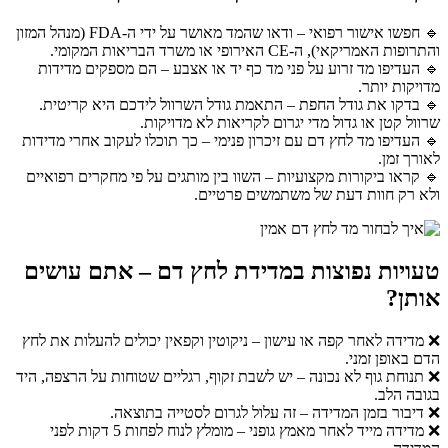
🔹 חפשו אישור רפואי – ודאו שהמד מאושר על ידי ה-FDA (מנהל המזון
והתרופות האמריקאי), ה-CE האירופי או משרד הבריאות המקומי.
🔹 העדיפו מד זרוע על פני מד כף יד או אצבע – הם מספקים מדידות
מדויקות יותר.
🔹 בדקו את גודל החפת – התאמת גודל השרוול לידכם היא קריטית.
שרוול קטן או גדול מדי יגרום לקריאות לא מדויקות.
🔹 העדיפו מד לחץ דם עם זיכרון פנימי – כך תוכלו לעקוב אחרי מדידות
לאורך זמן.
🔹 קראו ביקורות מקצועיות – השוו בין מותגים על פי מחקרים רפואיים
ולא רק חוות דעת של משתמשים פרטיים.
טעויות נפוצות במדידת לחץ דם – אתם עושים
אותן?
❌ מדידה לאחר קפה או עישון – ניקוטין וקפאין יכולים להעלות את לחץ
הדם באופן זמני.
❌ תנוחת גוף לא נכונה – יש לשבת זקוף, רגליים שטוחות על הרצפה, היד
בגובה הלב.
❌ דיבור בזמן המדידה – זה עלול לגרום לסטייה בתוצאה.
❌ מדידה מייד לאחר מאמץ גופני – מומלץ לנוח לפחות 5 דקות לפני