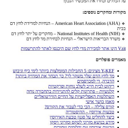
על הכללים ובחרו את המכשיר הנכון!
מקורות ומחקרים נוספים:
🔹 American Heart Association (AHA) – הנחיות למדידת לחץ דם
בבית
🔹 National Institutes of Health (NIH) – מחקרים על יתר לחץ דם
🔹 משרד הבריאות הישראלי – הנחיות לבחירת מד לחץ דם
Vzit הינו אתר למכירת מדי לחץ שם היכנסו לאתר להתרשמות
מאמרים פופלרים
Y-KEF מציגים: 5 החבילות המומלצות ביותר לימי כיף וגיבוש
מד לחץ הדם שלך משקר לך? כך תבחר את המדויק ביותר!
הדברה, די למכרסמים
ריהוט לבית חייב לשלב נוחות ופרקטיות
קלנועיות – פתרונות קלים להתניידות בתחבורה נוחה
השתלטות האפליקציות על החיים הווירטואליים
מאמן כושר אישי
קורס צלילה – הכי כדי לעבור את הקורס?
טבעות אירוסין – ההיסטוריה
כיצד להחליט על סגנון טבעת האירוסין
מידע בנושא מזרוני לטקס ומזרוני ויסקו
טבעות אירוסין עם יהלומים שחורים