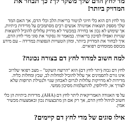
מד לחץ הדם שלך משקר לך? כך תבחר את
המדויק ביותר!
מד לחץ דם הוא כלי חיוני לניטור בריאות הלב וכלי הדם, אך האם המד
שלך מספק תוצאות אמינות? אנשים רבים מסתמכים על מדידות ביתיות,
אך שימוש לא נכון או בחירה במכשיר לא מדויק עלולים להוביל לתוצאות
שגויות ואפילו לסיכון בריאותי. במאמר זה נסקור את סוגי מדי לחץ הדם,
איך לבחור את המדויק ביותר, ומהן הטעויות הנפוצות במדידה – עם מידע
מבוסס ממומחים רפואיים.
למה חשוב למדוד לחץ דם בצורה נכונה?
לחץ דם גבוה (יתר לחץ דם) הוא “הרוצח השקט” – מצב רפואי שלרוב
אינו גורם לתסמינים אך עלול להוביל למחלות לב, שבץ ומחלות כליה.
מדידות לא מדויקות עלולות לגרום לאבחון שגוי ולנטילת תרופות שלא
לצורך או, לחילופין, להתעלמות מסיכון ממשי.
על פי האגודה האמריקאית ליתר לחץ דם (AHA), מדידות ביתיות הן כלי
חשוב לניהול לחץ הדם, אך רק אם הן מתבצעות נכון ובאמצעות מכשיר
אמין.
אילו סוגים של מדי לחץ דם קיימים?