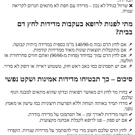
המדידה.
❌ שרוול בגודל לא נכון – מדידה עם חפת לא מתאים תגרום לקריאה
שגויה.
מתי לפנות לרופא בעקבות מדידות לחץ דם
בבית?
📌 אם לחץ הדם גבוה מ-140/90 מ”מ כספית במדידה ביתית קבועה.
📌 אם מתקבלות תוצאות שונות מאוד ממדידות קודמות.
📌 אם לחץ הדם נמוך במיוחד (פחות מ-90/60) ואתם חווים סחרחורת או
חולשה.
📌 אם יש תסמינים כמו כאב ראש חזק, טשטוש ראייה או דופק לא סדיר.
סיכום – כך תבטיחו מדידות אמינות ושקט נפשי
✔ בחרו מד לחץ דם מאושר רפואית ובדקו שהוא מתאים למבנה הגוף
שלכם.
✔ מדדו תמיד באותה תנוחה וללא הפרעות חיצוניות כמו עישון או מאמץ
גופני.
✔ השוו מדידות לאורך זמן – אל תסתמכו על מדידה בודדת.
✔ אם יש ספק – פנו לרופא לקבלת אבחנה מקצועית.
📌 לחץ הדם שלכם חשוב מדי כדי להסתמך על מדידות שגויות. הקפידו