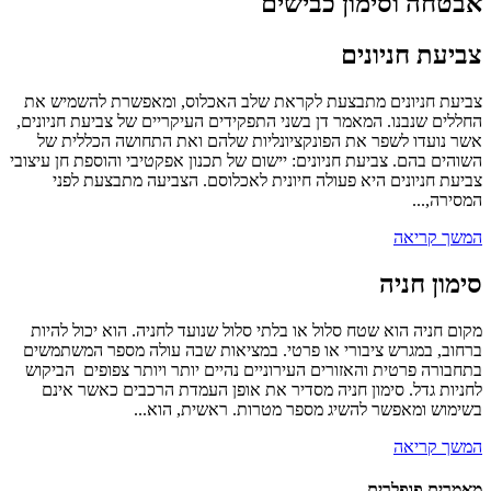
אבטחה וסימון כבישים
צביעת חניונים
צביעת חניונים מתבצעת לקראת שלב האכלוס, ומאפשרת להשמיש את
החללים שנבנו. המאמר דן בשני התפקידים העיקריים של צביעת חניונים,
אשר נועדו לשפר את הפונקציונליות שלהם ואת התחושה הכללית של
השוהים בהם. צביעת חניונים: יישום של תכנון אפקטיבי והוספת חן עיצובי
צביעת חניונים היא פעולה חיונית לאכלוסם. הצביעה מתבצעת לפני
המסירה,...
המשך קריאה
סימון חניה
מקום חניה הוא שטח סלול או בלתי סלול שנועד לחניה. הוא יכול להיות
ברחוב, במגרש ציבורי או פרטי. במציאות שבה עולה מספר המשתמשים
בתחבורה פרטית והאזורים העירוניים נהיים יותר ויותר צפופים הביקוש
לחניות גדל. סימון חניה מסדיר את אופן העמדת הרכבים כאשר אינם
בשימוש ומאפשר להשיג מספר מטרות. ראשית, הוא...
המשך קריאה
מאמרים פופלרים