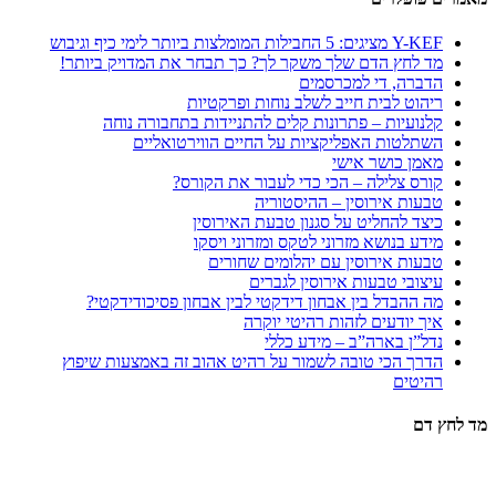
Y-KEF מציגים: 5 החבילות המומלצות ביותר לימי כיף וגיבוש
מד לחץ הדם שלך משקר לך? כך תבחר את המדויק ביותר!
הדברה, די למכרסמים
ריהוט לבית חייב לשלב נוחות ופרקטיות
קלנועיות – פתרונות קלים להתניידות בתחבורה נוחה
השתלטות האפליקציות על החיים הווירטואליים
מאמן כושר אישי
קורס צלילה – הכי כדי לעבור את הקורס?
טבעות אירוסין – ההיסטוריה
כיצד להחליט על סגנון טבעת האירוסין
מידע בנושא מזרוני לטקס ומזרוני ויסקו
טבעות אירוסין עם יהלומים שחורים
עיצובי טבעות אירוסין לגברים
מה ההבדל בין אבחון דידקטי לבין אבחון פסיכודידקטי?
איך יודעים לזהות רהיטי יוקרה
נדל”ן בארה”ב – מידע כללי
הדרך הכי טובה לשמור על רהיט אהוב זה באמצעות שיפוץ
רהיטים
מד לחץ דם