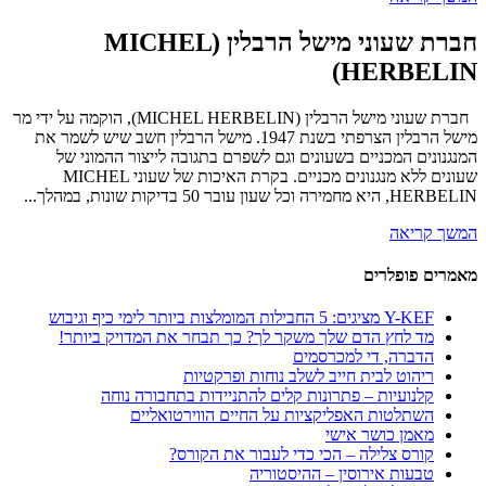
חברת שעוני מישל הרבלין (MICHEL
HERBELIN)
חברת שעוני מישל הרבלין (MICHEL HERBELIN), הוקמה על ידי מר
מישל הרבלין הצרפתי בשנת 1947. מישל הרבלין חשב שיש לשמר את
המנגנונים המכניים בשעונים וגם לשפרם בתגובה לייצור ההמוני של
שעונים ללא מנגנונים מכניים. בקרת האיכות של שעוני MICHEL
HERBELIN, היא מחמירה וכל שעון עובר 50 בדיקות שונות, במהלך...
המשך קריאה
מאמרים פופלרים
Y-KEF מציגים: 5 החבילות המומלצות ביותר לימי כיף וגיבוש
מד לחץ הדם שלך משקר לך? כך תבחר את המדויק ביותר!
הדברה, די למכרסמים
ריהוט לבית חייב לשלב נוחות ופרקטיות
קלנועיות – פתרונות קלים להתניידות בתחבורה נוחה
השתלטות האפליקציות על החיים הווירטואליים
מאמן כושר אישי
קורס צלילה – הכי כדי לעבור את הקורס?
טבעות אירוסין – ההיסטוריה