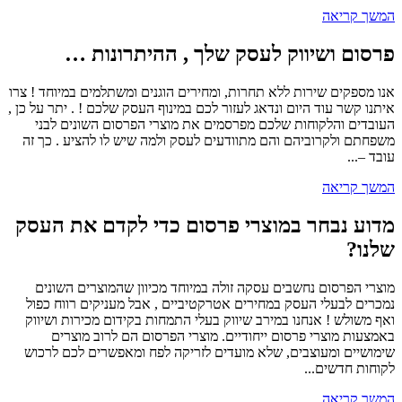
המשך קריאה
פרסום ושיווק לעסק שלך , ההיתרונות …
אנו מספקים שירות ללא תחרות, ומחירים הוגנים ומשתלמים במיוחד ! צרו
איתנו קשר עוד היום ונדאג לעזור לכם במינוף העסק שלכם ! . יתר על כן ,
העובדים והלקוחות שלכם מפרסמים את מוצרי הפרסום השונים לבני
משפחתם ולקרוביהם והם מתוודעים לעסק ולמה שיש לו להציע . כך זה
עובד –...
המשך קריאה
מדוע נבחר במוצרי פרסום כדי לקדם את העסק
שלנו?
מוצרי הפרסום נחשבים עסקה זולה במיוחד מכיוון שהמוצרים השונים
נמכרים לבעלי העסק במחירים אטרקטיביים , אבל מעניקים רווח כפול
ואף משולש ! אנחנו במירב שיווק בעלי התמחות בקידום מכירות ושיווק
באמצעות מוצרי פרסום ייחודיים. מוצרי הפרסום הם לרוב מוצרים
שימושיים ומעוצבים, שלא מועדים לזריקה לפח ומאפשרים לכם לרכוש
לקוחות חדשים...
המשך קריאה