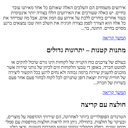
אירועים משמחים הם השלבים האלה שאותם כל אחד מאיתנו עובר
בחיים. יש כאלה שעורכים את האירועים הללו בצורה יותר אינטימית
בעוד אחרים בוחרים ללכת על אירוע עם המון אדם, אבל מה שמייחד את
כל אלה הוא הצורך לסמן בצורה חגיגית את השלב הזה שבו נמצאים ברגע
מסוים בחיים. חתונה, בר...
המשך קריאה
מתנות קטנות – יתרונות גדולים
בעולם של צרכנים כוח הקנייה של לקוחות הינו גורם שיכול להקים או
למוטט חברה, באופן די טבעי הלקוחות זזים לכיוון של נותני שירות אשר
מוכנים להעניק שירות ברמה גבוהה ולא נחים לרגע בכל הקשור ליצירה
של חוויית שירות יוצאת דופן שתגרום לכל לקוח לבחור פעם אחר פעם
בשרות של חברה...
המשך קריאה
חולצה עם קריצה
הטרנדים הפופולריים ביותר לאחרונה, הם שירותי ההדפסה על מוצרים,
ובעיקר על חולצות. בתחילה, ניתן היה לראות חולצות מודפסות עם סמלי
מיתוג שונים, כחלק מתהליך שיווקי שעשו החברות השונות. ודאי כולנו