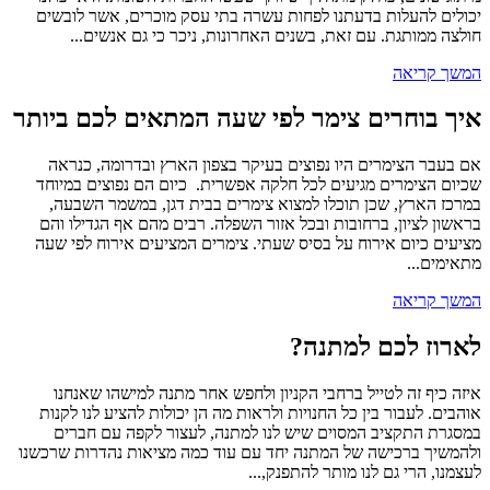
יכולים להעלות בדעתנו לפחות עשרה בתי עסק מוכרים, אשר לובשים
חולצה ממותגת. עם זאת, בשנים האחרונות, ניכר כי גם אנשים...
המשך קריאה
איך בוחרים צימר לפי שעה המתאים לכם ביותר
אם בעבר הצימרים היו נפוצים בעיקר בצפון הארץ ובדרומה, כנראה
שכיום הצימרים מגיעים לכל חלקה אפשרית. כיום הם נפוצים במיוחד
במרכז הארץ, שכן תוכלו למצוא צימרים בבית דגן, במשמר השבעה,
בראשון לציון, ברחובות ובכל אזור השפלה. רבים מהם אף הגדילו והם
מציעים כיום אירוח על בסיס שעתי. צימרים המציעים אירוח לפי שעה
מתאימים...
המשך קריאה
לארוז לכם למתנה?
איזה כיף זה לטייל ברחבי הקניון ולחפש אחר מתנה למישהו שאנחנו
אוהבים. לעבור בין כל החנויות ולראות מה הן יכולות להציע לנו לקנות
במסגרת התקציב המסוים שיש לנו למתנה, לעצור לקפה עם חברים
ולהמשיך ברכישה של המתנה יחד עם עוד כמה מציאות נהדרות שרכשנו
לעצמנו, הרי גם לנו מותר להתפנק,...