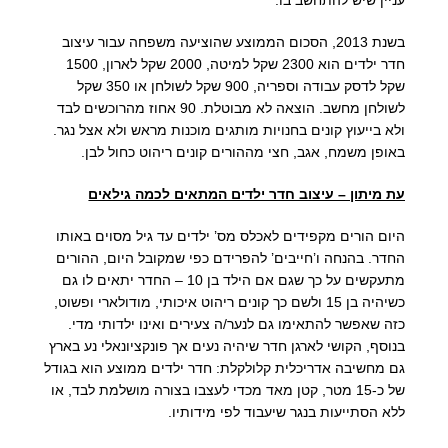
עניין שיש להתחשב בו.
בשנת 2013, הסכום הממוצע שהוציעה משפחה עבור עיצוב
חדר ילדים הוא 2300 שקל למיטה, 2000 שקל לארון, 1500
שקל לדסק עבודה וספריה, 900 שקל לשולחן או 350 שקל
לשולחן מחשב. הוצאה לא מבוטלת. 90 אחוז מהרוכשים לבד
ולא בייעוץ קונים בחנויות מותגים מוכנות מראש ולא אצל נגר.
באופן משמח, אגב, חצי מההורים קונים ריהוט כחול לבן.
עת מיתון – עיצוב חדר ילדים המתאים לכמה גילאים
היום הורים מקפידים לאכלס מס’ ילדים עד גיל מסוים באותו
החדר. בהנחה ו’חייבים’ להפרידם כפי שמקובל היום, ההורים
מתעקשים על כך שגם אם הילד בן 10 – החדר יתאים לו גם
כשיהיה בן 15 ולשם כך קונים ריהוט איכותי, מודולארי ופשוט,
כזה שאפשר להתאימו גם לנער/ה צעירים ואינו ילדותי מדי.
בנוסף, הקושי לארגן חדר שיהיה נעים אך פונקציונאלי נע בארץ
גם מחשיבה אדריכלית קלולקלת: חדר ילדים ממוצע הוא בגודל
של כ-15 מטר, קטן מאד מכדי לעצבו בצורה מושלמת לבד, או
ללא הסתייעות בנגר שיעבוד לפי מידותיו.