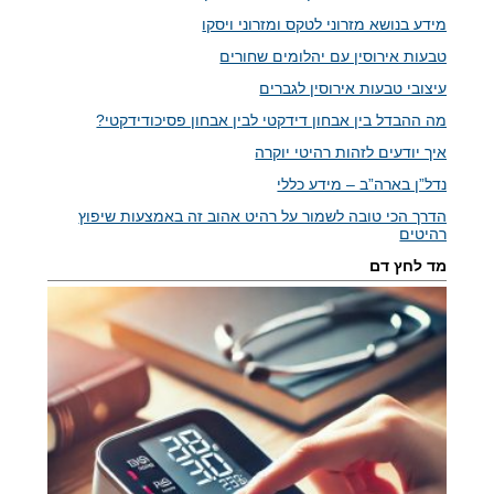
מידע בנושא מזרוני לטקס ומזרוני ויסקו
טבעות אירוסין עם יהלומים שחורים
עיצובי טבעות אירוסין לגברים
מה ההבדל בין אבחון דידקטי לבין אבחון פסיכודידקטי?
איך יודעים לזהות רהיטי יוקרה
נדל”ן בארה”ב – מידע כללי
הדרך הכי טובה לשמור על רהיט אהוב זה באמצעות שיפוץ
רהיטים
מד לחץ דם