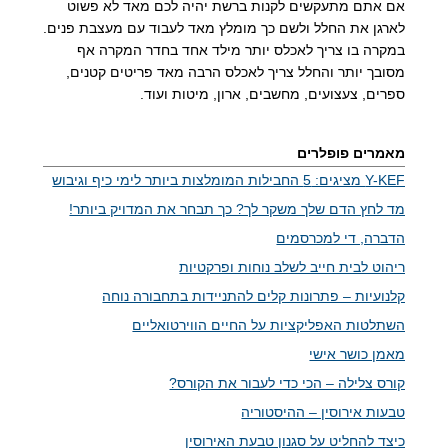
אם אתם מתעקשים לקנות ברשת יהיה לכם מאד לא פשוט
לארגן את החלל ולשם כך מומלץ מאד לעבוד עם מעצבת פנים.
במקרה בו צריך לאכלס יותר מילד אחד בחדר המקרה אף
מסובך יותר והחלל צריך לאכלס הרבה מאד פריטים קטנים,
ספרים, צעצועים, מחשבים, ארון, מיטות ועוד.
מאמרים פופלרים
Y-KEF מציגים: 5 החבילות המומלצות ביותר לימי כיף וגיבוש
מד לחץ הדם שלך משקר לך? כך תבחר את המדויק ביותר!
הדברה, די למכרסמים
ריהוט לבית חייב לשלב נוחות ופרקטיות
קלנועיות – פתרונות קלים להתניידות בתחבורה נוחה
השתלטות האפליקציות על החיים הווירטואליים
מאמן כושר אישי
קורס צלילה – הכי כדי לעבור את הקורס?
טבעות אירוסין – ההיסטוריה
כיצד להחליט על סגנון טבעת האירוסין