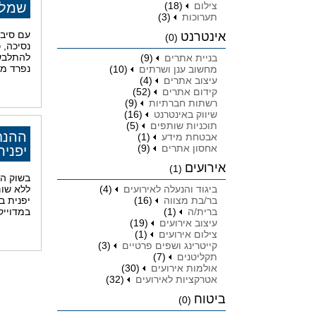
צילום
(18)
שמלו
תערוכות
(3)
עם סיבה
אינטרנט
(0)
נסיכה, 
להתלבש 
בניית אתרים
(9)
נפרד ממ
מחשוב ענן ושרתים
(10)
עיצוב אתרים
(4)
קידום אתרים
(52)
רשתות חברתיות
(9)
שיווק באינטרנט
(16)
תוכניות שותפים
(5)
ההנח
אבטחת מידע
(1)
אחסון אתרים
(9)
יפנית
אירועים
(1)
בשוק הת
ביגוד והנעלה לאירועים
(4)
ללא שום
בר/בת מצווה
(16)
יפנית ב
ברית/ה
(1)
במדוייק
עיצוב אירועים
(19)
צילום אירועים
(1)
קייטרינג ושפים פרטיים
(3)
תקליטנים
(7)
אולמות אירועים
(30)
אטרקציות לאירועים
(32)
ביטוח
(0)