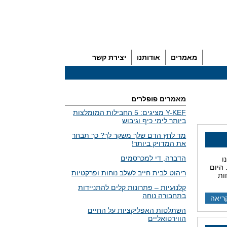
מאמרים
אודותנו
יצירת קשר
מאמרים פופלרים
Y-KEF מציגים: 5 החבילות המומלצות
ביותר לימי כיף וגיבוש
מד לחץ הדם שלך משקר לך? כך תבחר
את המדויק ביותר!
הדברה, די למכרסמים
ו
 היום
ריהוט לבית חייב לשלב נוחות ופרקטיות
ות
קלנועיות – פתרונות קלים להתניידות
בתחבורה נוחה
ריאה
השתלטות האפליקציות על החיים
הווירטואליים