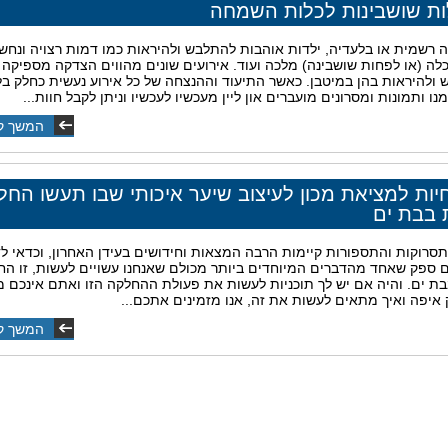
ת שושבינות לכלות השמחה
 רשמית או בלעדיה, ילדות אוהבות להתלבש ולהיראות כמו דמות רצויה ונחש
כלה (או לפחות שושבינה) מלכה ועוד. אירועים שונים מהווים הצדקה מספיקה
ולהיראות בהן במיטבן. כאשר התיעוד וההנצחה של כל אירוע נעשית כחלק בל
נו ותמונות ומסרונים מועברים און ליין מעכשיו לעכשיו וניתן לקבל חוות...
המשך ק
יות למציאת מכון לעיצוב שיער איכותי שבו תעשו החל
 בבת ים
סרוקות והתספורות קיימות הרבה המצאות וחידושים בעידן האחרון, וכדאי ל
 ספק שאחד מהדברים המיוחדים ביותר מכולם שאנחנו עשויים לעשות, זו הח
בת ים. והיה אם יש לך תוכניות לעשות את פעולת ההחלקה הזו ואתם אינכם מ
 איפה ואיך מתאים לעשות את זה, אנו מזמינים אתכם...
המשך ק