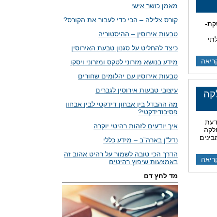
מאמן כושר אישי
קורס צלילה – הכי כדי לעבור את הקורס?
קת-
טבעות אירוסין – ההיסטוריה
תי
כיצד להחליט על סגנון טבעת האירוסין
ריאה
מידע בנושא מזרוני לטקס ומזרוני ויסקו
טבעות אירוסין עם יהלומים שחורים
עיצובי טבעות אירוסין לגברים
קה
מה ההבדל בין אבחון דידקטי לבין אבחון
פסיכודידקטי?
דעת
איך יודעים לזהות רהיטי יוקרה
לקה
בינים
נדל”ן בארה”ב – מידע כללי
הדרך הכי טובה לשמור על רהיט אהוב זה
ריאה
באמצעות שיפוץ רהיטים
מד לחץ דם